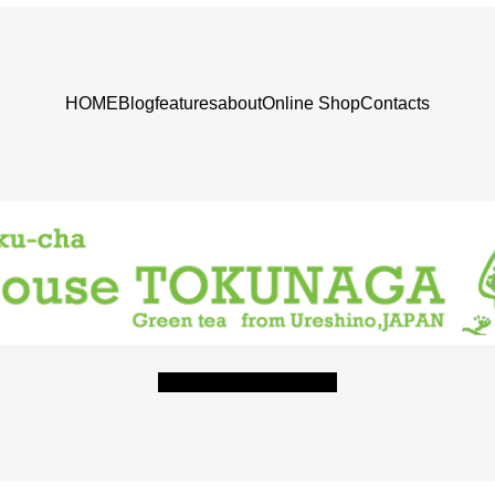
HOME
Blog
features
about
Online Shop
Contacts