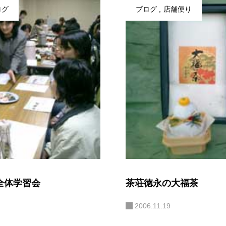
ログ
ブログ
店舗便り
全体学習会
茶荘徳永の大福茶
2006.11.19