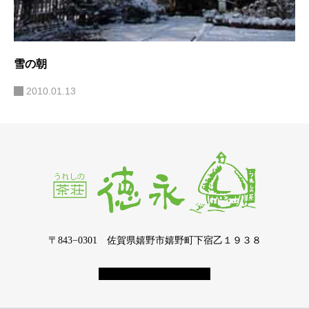
雪の朝
2010.01.13
〒843−0301 佐賀県嬉野市嬉野町下宿乙１９３８