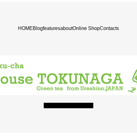
HOME
Blog
features
about
Online Shop
Contacts