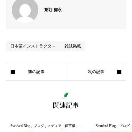
茶荘 徳永
日本茶インストラクタ－
雑誌掲載
関連記事
Standard Blog
ブログ
メディア
伝言板
店舗便り
Standard Blog
未分類
ブログ