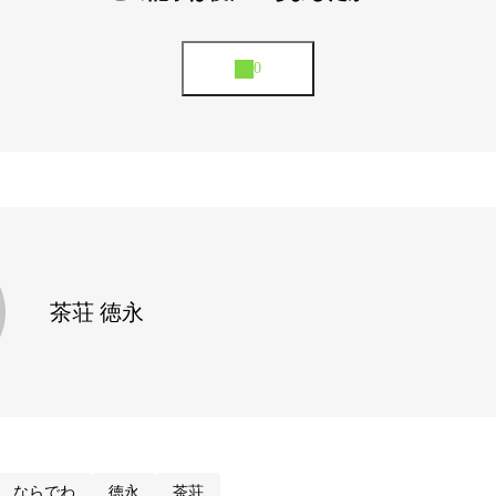
茶荘 徳永
ならでわ
徳永
茶荘