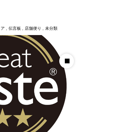
ィア
伝言板
店舗便り
未分類
Standard Blog
ブログ
店