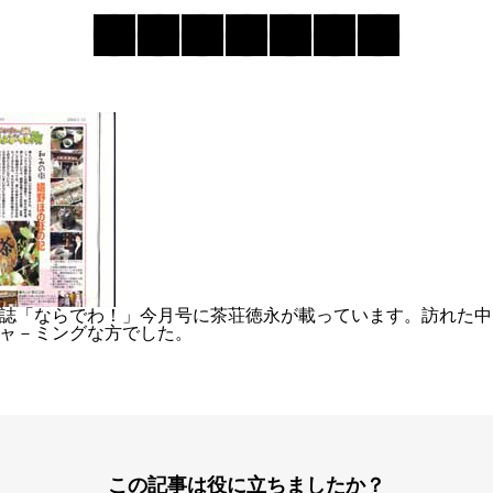
誌「ならでわ！」今月号に茶荘徳永が載っています。訪れた中
ャ－ミングな方でした。
この記事は役に立ちましたか？