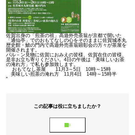
佐賀出身の「煎茶の祖」高遊外売茶翁が京都で開いた
「通仙亭」でのおもてなしの心をそのままに佐賀城本丸
歴史館・鯱の門内で高遊外売茶翁顕彰会の方々が茶屋を
開催されます。
バル－ン見物に佐賀におみえの皆様、佐賀在住の皆様、
是非お立ち寄りください。4日の午後は「美味しいお茶
の淹れ方」で私も参加致します。
おもてなし茶屋 11月3～5日 10時～15時
美味しい煎茶の淹れ方 11月4日 14時～15時半
“
この記事は役に立ちましたか？