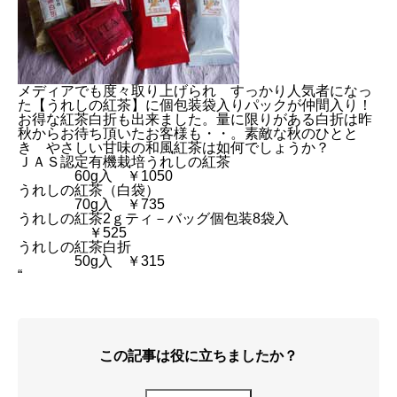
メディアでも度々取り上げられ すっかり人気者になっ
た【うれしの紅茶】に個包装袋入りパックが仲間入り！
お得な紅茶白折も出来ました。量に限りがある白折は昨
秋からお待ち頂いたお客様も・・。素敵な秋のひとと
き やさしい甘味の和風紅茶は如何でしょうか？
ＪＡＳ認定有機栽培うれしの紅茶
60g入 ￥1050
うれしの紅茶（白袋）
70g入 ￥735
うれしの紅茶2ｇティ－バッグ個包装8袋入
￥525
うれしの紅茶白折
50g入 ￥315
“
この記事は役に立ちましたか？