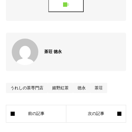
茶荘 徳永
うれしの茶専門店
嬉野紅茶
徳永
茶荘