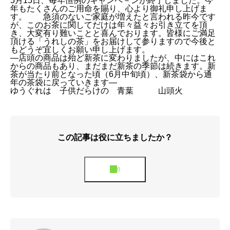
5月15日、毎年恒例のキャンペ－ンが終了しました。今
年もたくさんのご用命を賜り、心より御礼申し上げま
す。 急須のないご家庭が増えたと言われる昨今です
が、このお茶に関してだけは年々益々お引き立てを頂
き、大変有り難いことと喜んでおります。皆様にご満足
頂ける「うれしの茶」をお届けして参りますので今後と
もどうぞ宜しくお願い申し上げます。
—店頭の商品は殆ど新茶に変わりましたが、中にはこれ
からの商品もあり、まだまだ新茶の季節は続きます。新
茶が当たり前となった頃（6月中旬頃）、新茶袋から通
年の茶袋に戻っていきます—
ゆうぐれは 子供だらけの 青葉 山頭火
この記事は役に立ちましたか？