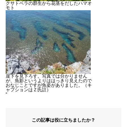
クサトベラの群生から花茎をだしたハマオ
モト
崖下を見下ろす。写真では分かりません
が、魚影というよりははっきり見えたので
おなじことですが魚姿がありました。（キ
ャプションはＺ氏註）
“
この記事は役に立ちましたか？