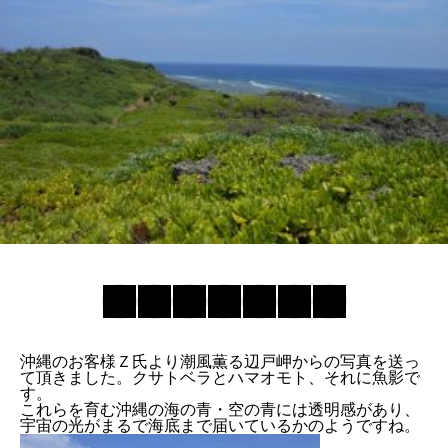
沖縄のお客様Ｚ氏より潮風薫る辺戸岬からの写真を送っ
て頂きました。クサトベラとハマオモト、それに魚影で
す。
これらを育む沖縄の海の青・空の青には透明感があり、
宇宙の光がまるで海底まで届いているかのようですね。