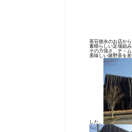
茶荘徳永のお店から
素晴らしい足場組み
その力強さ、チ－ム
美味しい嬉野茶を差
した。