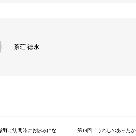
茶荘 徳永
 嬉野ご訪問時にお詠みにな
第19回「うれしのあった