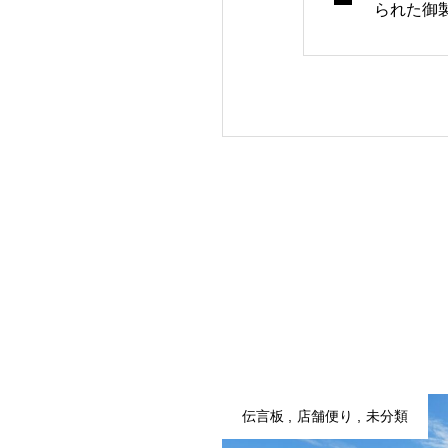
られた御
伝言板
店舗便り
未分類