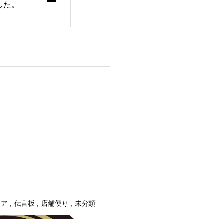
ました。
ィア
伝言板
店舗便り
未分類
Standard Blog
ブログ
店