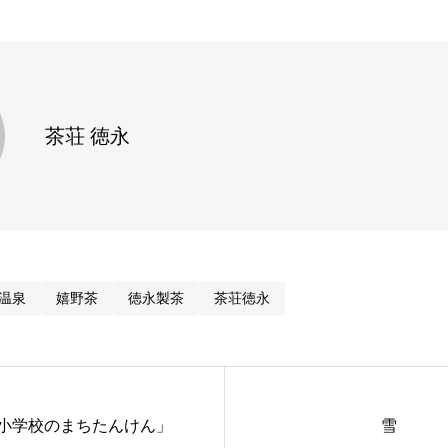
茶荘 徳永
温泉
嬉野茶
徳永製茶
茶荘徳永
小学校のまちたんけん」
雪