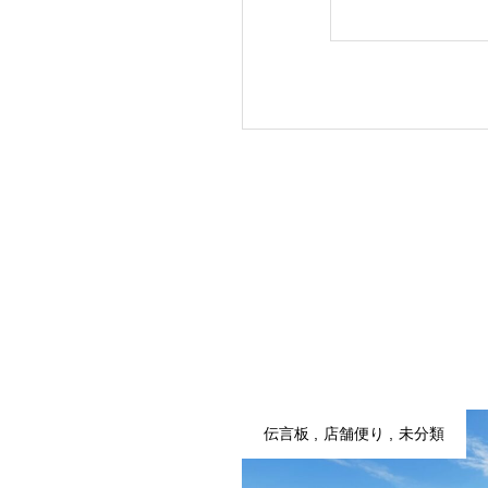
伝言板
店舗便り
未分類